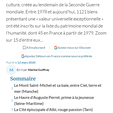
culture, créée au lendemain de la Seconde Guerre
mondiale. Entre 1978 et aujourd'hui, 1121 biens
présentant une « valeur universelle exceptionnelle »
ont été inscrits sur la liste du patrimoine mondial de
l'humanité, dont 45 en France à partir de 1979. Zoom
sur 15 d'entre eux…
À lire plus tard
Suivez-nous sur Discover
Ajoutez Détours en France comme source préférée
Publié le
12 mars 2020
M
Écrit par
Marine Guiffray
Sommaire
Le Mont Saint-Michel et sa baie, entre Ciel, terre et
mer (Manche)
Le Havre d'Auguste Perret, prime à la jeunesse
(Seine-Maritime)
La Cité épiscopale d'Albi, rouge passion (Tarn)