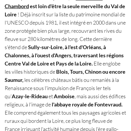
Chambord
est loin d'être la seule merveille du Val de
Loire
! Déjà inscrit sur la liste du patrimoine mondial de
l'UNESCO depuis 1981, il est intégré en 2000 dans une
zone protégée bien plus large, recouvrant les rives du
fleuve sur 280 kilomètres de long. Cette dernière
s'étend de
Sully-sur-Loire, à l'est d'Orléans, à
Chalonnes, à l'ouest d'Angers, traversant les régions
Centre Val de Loire et Pays de la Loire.
Elle englobe
les villes historiques de
Blois, Tours, Chinon ou encore
Saumur,
les célèbres châteaux bâtis ou remaniés à la
Renaissance sous l'impulsion de François Ier tels
qu'
Azay-le-Rideau
et
Amboise
, mais aussi des édifices
religieux, à l'image de
l'abbaye royale de Fontevraud.
Elle comprend également tous les paysages agricoles et
ruraux qui bordent la Loire, ce plus long fleuve de
France irriguant l'activité humaine depuis l'ère gallo-