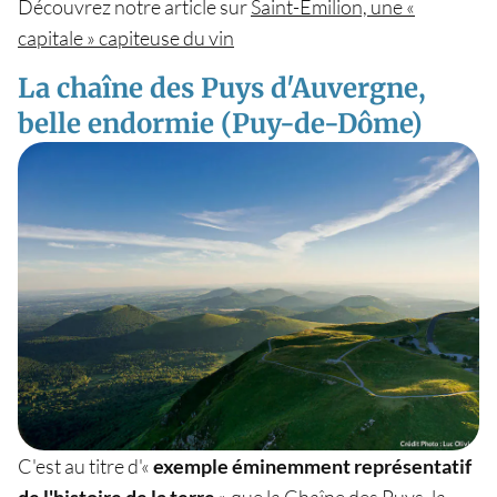
Découvrez notre article sur
Saint-Émilion, une «
capitale » capiteuse du vin
La chaîne des Puys d'Auvergne,
belle endormie (Puy-de-Dôme)
C'est au titre d'«
exemple éminemment représentatif
de l'histoire de la terre
» que la Chaîne des Puys, la