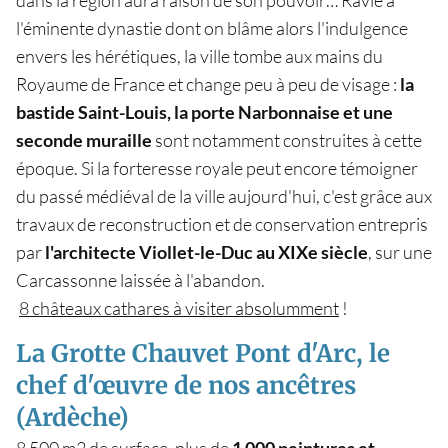
l'éminente dynastie dont on blâme alors l'indulgence
envers les hérétiques, la ville tombe aux mains du
Royaume de France et change peu à peu de visage :
la
bastide Saint-Louis, la porte Narbonnaise et une
seconde muraille
sont notamment construites à cette
époque. Si la forteresse royale peut encore témoigner
du passé médiéval de la ville aujourd'hui, c'est grâce aux
travaux de reconstruction et de conservation entrepris
par
l'architecte Viollet-le-Duc au XIXe siècle
, sur une
Carcassonne laissée à l'abandon.
8 châteaux cathares à visiter absolumment
!
La Grotte Chauvet Pont d'Arc, le
chef d'œuvre de nos ancêtres
(Ardèche)
8 500 m2 de surface, plus de
1 000 peintures et