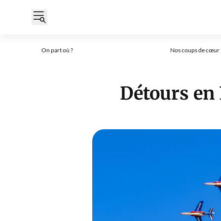
On part où ?
Nos coups de cœur
Nos articles à la 
Détours en