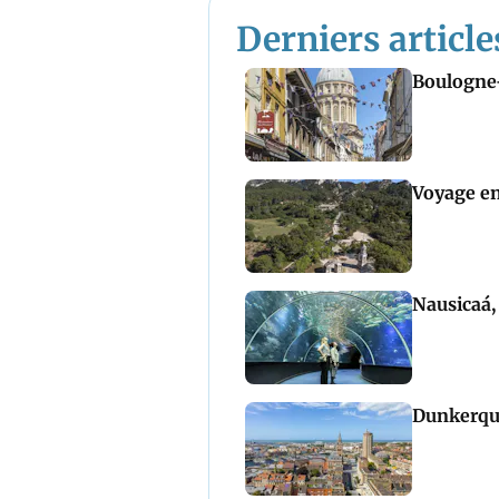
Derniers article
Boulogne
Voyage e
Nausicaá, 
Dunkerque 