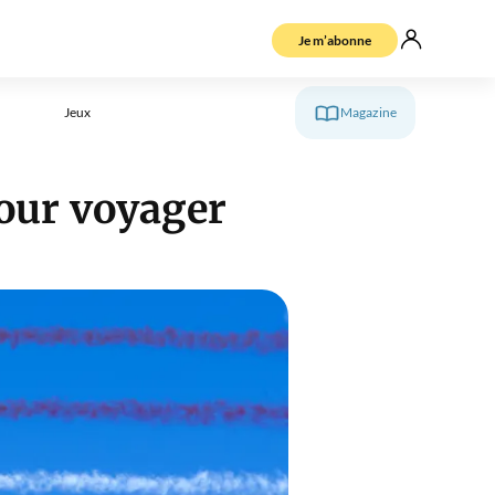
Je m’abonne
Jeux
Magazine
our voyager