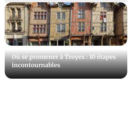
Nancy, à Metz, découvrez les villages typiques de la
route des vins, les châteaux de Champagne, les plus
beaux paysages des parcs naturels, la gastronomie
locale, et bien sûr les marchés de Noël. Laissez-vous
guider par nos suggestions de randos et d’itinéraires
touristiques, nos photos exclusives, notre sélection de
lieux incontournables à visiter et nos bonnes adresses
Où se promener à Troyes : 10 étapes
gourmandes à dévorer ! En toutes saisons, pour faire
incontournables
du tourisme dans le Grand-Est, les bons plans sont sur
Détours en France !