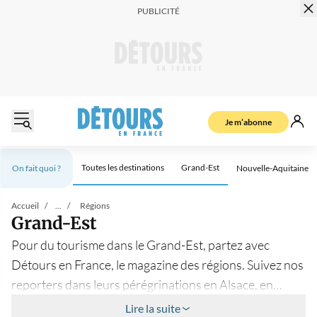
Je m’abonne
Toutes les destinations
Grand-Est
On fait quoi ?
Nouvelle-Aquitaine
Nos articles à la une
Accueil
...
Régions
Grand-Est
Pour du tourisme dans le Grand-Est, partez avec
Détours en France, le magazine des régions. Suivez nos
reporters dans leurs pérégrinations en Alsace, en
Lorraine ou en Champagne-Ardenne : à Strasbourg, à
Lire la suite