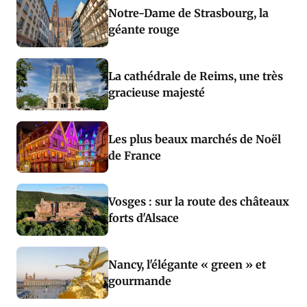
Notre-Dame de Strasbourg, la
géante rouge
La cathédrale de Reims, une très
gracieuse majesté
Les plus beaux marchés de Noël
de France
Vosges : sur la route des châteaux
forts d'Alsace
Nancy, l'élégante « green » et
gourmande