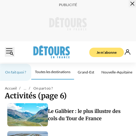
Je m’abonne
Toutes les destinations
On fait quoi ?
Grand-Est
Nouvelle-Aquitaine
Accueil
...
On part où ?
Activités (page 6)
Le Galibier : le plus illustre des
cols du Tour de France