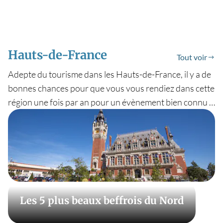
Hauts-de-France
Tout voir
Adepte du tourisme dans les Hauts-de-France, il y a de
bonnes chances pour que vous vous rendiez dans cette
région une fois par an pour un évènement bien connu :
la Braderie de Lille ! Evènement national, elle regroupe
chaque année des millions de visiteurs venus par la
même occasion visiter ces territoires trop souvent
injustement délaissées par le tourisme français.
Détours en France vous propose ses contenus dédiés
pour organiser vos vacances dans les Hauts-de-France
: tout savoir sur le carnaval de Dunkerque, les plus
Les 5 plus beaux beffrois du Nord
belles randonnées sur la côte d’Opale, la plage de