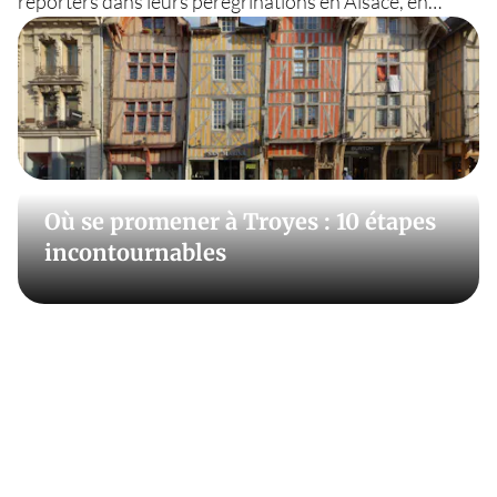
reporters dans leurs pérégrinations en Alsace, en
Lorraine ou en Champagne-Ardenne : à Strasbourg, à
Nancy, à Metz, découvrez les villages typiques de la
route des vins, les châteaux de Champagne, les plus
beaux paysages des parcs naturels, la gastronomie
locale, et bien sûr les marchés de Noël. Laissez-vous
guider par nos suggestions de randos et d’itinéraires
touristiques, nos photos exclusives, notre sélection de
Où se promener à Troyes : 10 étapes
lieux incontournables à visiter et nos bonnes adresses
incontournables
gourmandes à dévorer ! En toutes saisons, pour faire
du tourisme dans le Grand-Est, les bons plans sont sur
Détours en France !