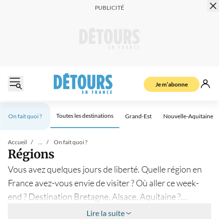
Je m’abonne
Toutes les destinations
On fait quoi ?
Grand-Est
Nouvelle-Aquitaine
Nos articles à la une
Accueil
...
On fait quoi ?
Régions
Vous avez quelques jours de liberté. Quelle région en
France avez-vous envie de visiter ? Où aller ce week-
end ? Destination Bretagne, Alsace, Aquitaine ?
Laissez-vous inspirer par nos reportages pour
Lire la suite