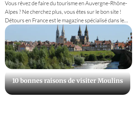
Vous rêvez de faire du tourisme en Auvergne-Rhône-
Alpes ? Ne cherchez plus, vous êtes sur le bon site !
Détours en France est le magazine spécialisé dans le
tourisme en France. Nos reporters chevronnés vous
feront découvrir les volcans d’Auvergne, le Cantal, les
trésors patrimoniaux et gastronomiques de Lyon, les
randonnées inoubliables qu’offrent les pentes alpines.
Laissez-vous guider par l’expertise de nos journalistes
pour faire découvrir les meilleures adresses pour
dormir, manger et découvrir les pépites du territoire.
10 bonnes raisons de visiter Moulins