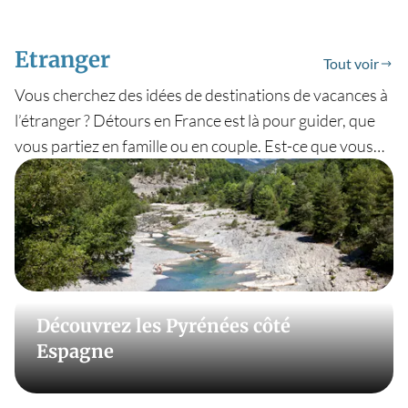
Etranger
Tout voir
Vous cherchez des idées de destinations de vacances à
l’étranger ? Détours en France est là pour guider, que
vous partiez en famille ou en couple. Est-ce que vous
êtes plutôt attirés par l’accueil chaleureux de l’Espagne
ou la gastronomie italienne ? N’oublions pas
évidemment les paysages à couper le souffle de la
Grande-Bretagne ou encore le flegme légendaire de la
Suisse. À moins que vous préfériez goûter les frites
belges ou profitez du Luxembourg ? Profitez d’idées
originales et d’activités culturelles toute l’année avec
Découvrez les Pyrénées côté
Détours en France.
Espagne