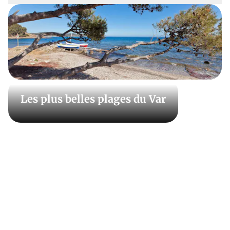
composer votre prochain week-end. Quelle que soit la
région en France, retrouvez des idées de randos
sportives, des circuits pour se balader dans les villes
ainsi que les bonnes adresses à ne pas rater. Donc,
avant de partir, en famille, entre amis ou en couple,
repérez tous les secrets des régions et des terroirs de
France dans Détours en France, le magazine des
Les plus belles plages du Var
régions françaises.