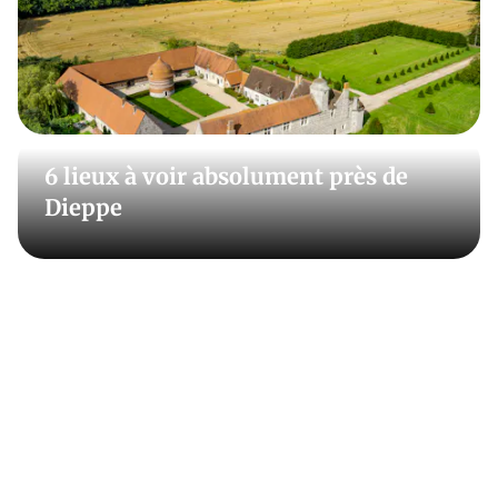
aux contrastes saisissants. N’est-ce pas le long du
littoral manchois et des rives de la Seine qu’est né
l’impressionnisme ? C’est sur ces rivages éclatants que
l’on découvre surtout quelques-uns des lieux les plus
célèbres de France : le Mont-Saint-Michel, les plages du
débarquement, les falaises d’Etretat… Quant aux terres
6 lieux à voir absolument près de
intérieures, elles regorgent de villages et hameaux
Dieppe
parmi les plus intimes et les mieux préservés de notre
territoire. Un séjour à composer dans cette région avec
nos circuits-itinéraires et toutes nos bonnes adresses
de gastronomie locale.