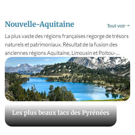
Nouvelle-Aquitaine
Tout voir
La plus vaste des régions françaises regorge de trésors
naturels et patrimoniaux. Résultat de la fusion des
anciennes régions Aquitaine, Limousin et Poitou-
Charente, son gigantesque territoire n’a d’égal que la
diversité de ses paysages. Détours en France vous sert
de guide pour vous en faire découvrir les lieux les plus
marquants. La côte Atlantique, bien sûr, ses immenses
plages océanes bordées de pins, ses ports ostréicoles
ou de pêche, mais aussi son arrière-pays de cocagne,
rainuré de vallées grandioses, ponctuées de villages
Les plus beaux lacs des Pyrénées
inoubliables et percé de grottes et de gouffres. Peut-
être connaissez-vous aussi son plateau de Millevaches,