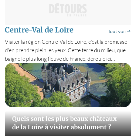
Centre-Val de Loire
Tout voir
Visiter la région Centre-Val de Loire, c’est la promesse
d’en prendre plein les yeux. Cette terre du milieu, que
baigne le plus long fleuve de France, déroule ici
quelques-uns des plus beaux châteaux du monde.
Chambord, Chenonceau, Blois, Azay-le-Rideau,
Amboise… Autant de joyaux que l’on peut découvrir de
diverses manières. Piochez dans nos idées !
Quels sont les plus beaux châteaux
de la Loire à visiter absolument ?