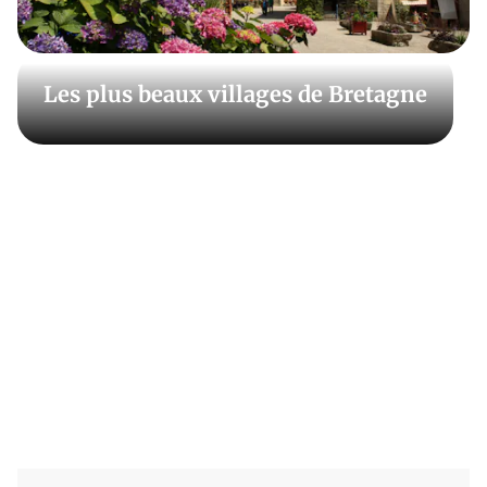
d’Armor, mais aussi aux craquelins ou aux moules de
Bouchot ! Mais le tourisme en Bretagne ne se résume
pas à la gastronomie. Découvrez Saint-Malo, les
paysages magnifique du Finistère, Saint-Brieuc, la
Les plus beaux villages de Bretagne
presqu’île de Crozon, Locronan, Quimper, Morlaix ;
Détours en France vous fait visiter la Bretagne
autrement.