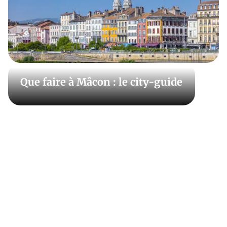
rural. Quels sont les lieux à ne pas manquer pour un
séjour dans ce vaste territoire ? Préparez votre séjour
avec nos circuits et itinéraires, nos reportages photos
et toutes nos bonnes adresses. La région des Mille
étangs, les montagnes jurassiennes, les Vosges
saônoises, les vignobles bourguignons, Vézelay
Que faire à Mâcon : le city-guide
Époisses, les forêts du Morvan. Venez visiter la
BourgogneFranche-Comté, du nord au sud et d’est en
ouest avec Détours en France.