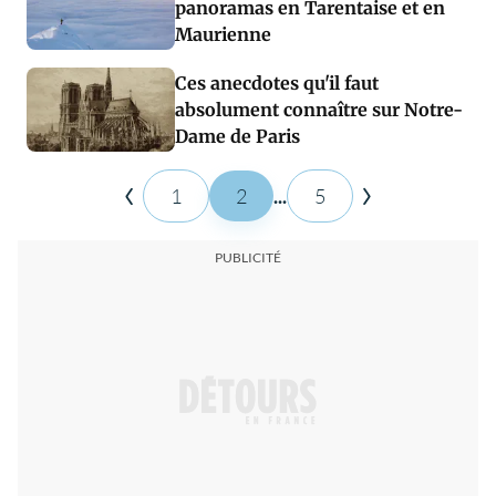
panoramas en Tarentaise et en
Maurienne
Ces anecdotes qu'il faut
absolument connaître sur Notre-
Dame de Paris
1
2
...
5