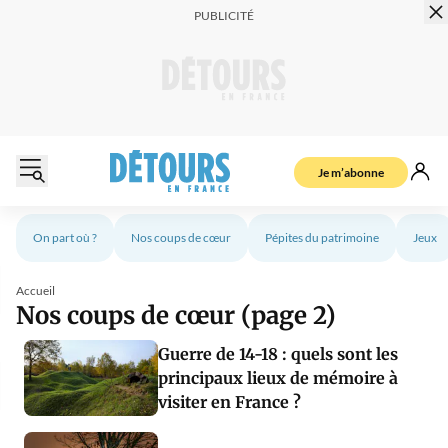
Je m’abonne
On part où ?
Nos coups de cœur
Pépites du patrimoine
Jeux
Accueil
Nos coups de cœur (page 2)
Guerre de 14-18 : quels sont les
principaux lieux de mémoire à
visiter en France ?